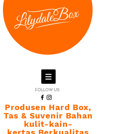
FOLLOW US
Produsen Hard Box,
Tas & Suvenir Bahan
kulit-kain-
kertas Berkualitas